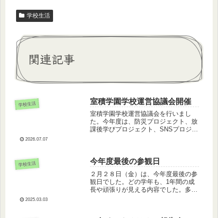
学校生活
関連記事
室積学園学校運営協議会開催
学校生活
室積学園学校運営協議会を行いまし
た。今年度は、防災プロジェクト、放
課後学びプロジェクト、SNSプロジェ
クトの３つのプロジェクトに分かれ
2026.07.07
て、中学生も参加して熟議を行いまし
た。今回はそれぞれのプロジェクトで
現状や課題について共通理解がはから
今年度最後の参観日
学校生活
れま...
２月２８日（金）は、今年度最後の参
観日でした。どの学年も、1年間の成
長や頑張りが見える内容でした。多く
の保護者の皆さんに、子どもたちの成
2025.03.03
長した姿を見ていただくことができた
のではないでしょうか。お忙しい中、