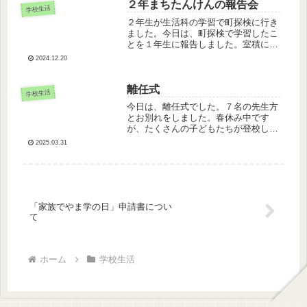
ご来校いただきありがとうございまし
２年まちたんけんの報告会
学校生活
た...
２年生が生活科の学習で町探検に行き
ました。今日は、町探検で学習したこ
とを１年生に報告しました。室積にあ
るお店の仕事内容や商品、お店の歴史
2024.12.20
など、お店の方に伺ったことをまとめ
て１年生に分かりやすく説明しまし
た。１年生は、来年２年生になって町
離任式
学校生活
探検...
今日は、離任式でした。７名の先生方
とお別れをしました。春休み中です
が、たくさんの子どもたちが登校して
くれて、先生方とのお別れをすること
2025.03.31
ができました。７名の先生方、本当に
お世話になりました。転任先の学校で
の益々のご活躍をお祈りしています。
「家族でやま学の日」申請書につい
て
ホーム
学校生活