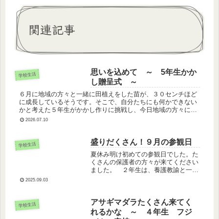
関連記事
思いを込めて ～ 5年生かか
学校生活
し贈呈式 ～
６月に地域の方々と一緒に田植えをした苗が、３０センチほど
に成長しているそうです。そこで、自分たちにも何かできない
かと考えた５年生がかかし作りに挑戦し、今日地域の方々にそ
のかかしを贈呈しました。贈呈したかかしたちは、田んぼに立
2026.07.10
てられ、稲を守っ...
盛りだくさん！９月の参観日
学校生活
夏休み明け初めての参観日でした。た
くさんの保護者の方々が来てください
ました。 ２年生は、養護教諭と一緒
に歯みがきの仕方について考えまし
2025.09.03
た。３年生は、リコーダー奏を保護者
の方々に聞いていただきました。 ま
た、５年生は、１１月に予定している
アサギマダラたくさん来てく
学校生活
宿泊...
れるかな ～ ４年生 フジ