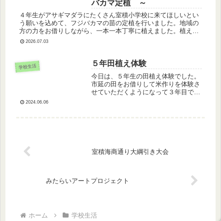
バカマ定植 ～
４年生がアサギマダラにたくさん室積小学校に来てほしいとい
う願いを込めて、フジバカマの苗の定植を行いました。地域の
方の力をお借りしながら、一本一本丁寧に植えました。植えた
後には、光市農林水産課の方々のご協力で、森林チップを入れ
2026.07.03
ました。森林チッ...
５年田植え体験
学校生活
今日は、５年生の田植え体験でした。
市延の田をお借りして米作りを体験さ
せていただくようになって３年目で
す。室積小としては、１３回目の田植
2024.06.06
えでした。 子どもたちは、はりきっ
て田にはいり、慎重に苗を植えていき
ました。苗は３～５本ずつ植えると、
成長...
室積海商通り大綱引き大会
みたらいアートプロジェクト
ホーム
学校生活