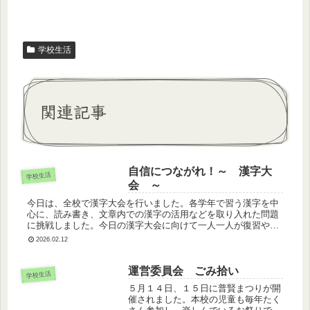
学校生活
関連記事
自信につながれ！～ 漢字大
学校生活
会 ～
今日は、全校で漢字大会を行いました。各学年で習う漢字を中
心に、読み書き、文章内での漢字の活用などを取り入れた問題
に挑戦しました。今日の漢字大会に向けて一人一人が復習や練
習に取り組んできました。漢字大会への取組を今後の自信にし
2026.02.12
てほしいと思いま...
運営委員会 ごみ拾い
学校生活
５月１４日、１５日に普賢まつりが開
催されました。本校の児童も毎年たく