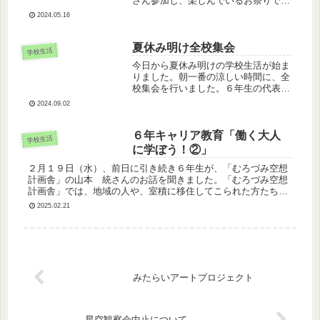
さん参加し、楽しんでいるお祭りで
す。昨年から普賢まつりの次の日の朝
2024.05.16
には、運営委員会の児童が学校周辺の
ごみ拾いをしています。室小Ｂ（ビュ
ーティフル）の取組の１つです。ペッ
夏休み明け全校集会
学校生活
トボ...
今日から夏休み明けの学校生活が始ま
りました。朝一番の涼しい時間に、全
校集会を行いました。６年生の代表が
リードする光市民憲章の唱和をスター
2024.09.02
トに、元気に挨拶をして始まりまし
た。最初は、学校合奏コンクールとよ
い歯のコンクールの表彰を行いまし
６年キャリア教育「働く大人
学校生活
た。校...
に学ぼう！②」
２月１９日（水）、前日に引き続き６年生が、「むろづみ空想
計画舎」の山本 統さんのお話を聞きました。「むろづみ空想
計画舎」では、地域の人や、室積に移住してこられた方たちと
一緒に楽しいイベントなどの企画や、峨嵋山の遊歩道整備など
2025.02.21
をしているそうで...
みたらいアートプロジェクト
星空観察会中止について