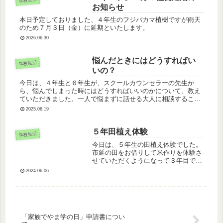
お知らせ
本日予定しておりました、４年生のフジバカマ植樹ですが雨天
のため７月３日（金）に延期といたします。
2026.06.30
悩んだときにはどうすればい
学校生活
いの？
今日は、４年生と６年生が、スクールカウンセラーの先生か
ら、悩んでしまった時にはどうすればいいのかについて、教え
ていただきました。一人で悩まずに話せる大人に相談すること
やいろいろな相談方法があることなどを教えていただきまし
2025.06.19
た。みんな先生のお話...
５年田植え体験
学校生活
今日は、５年生の田植え体験でした。
市延の田をお借りして米作りを体験さ
せていただくようになって３年目で
す。室積小としては、１３回目の田植
2024.06.06
えでした。 子どもたちは、はりきっ
て田にはいり、慎重に苗を植えていき
ました。苗は３～５本ずつ植えると、
成長...
「家族でやま学の日」申請書につい